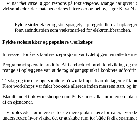
– Vi har fået virkelig god respons på fokusdagene. Mange har givet ud
virksomheder, der matchede deres interesser og behov, siger Kaya Nie
Fyldte stolerækker og stor spørgelyst prægede flere af oplæggen
forsvarsindustrien som vækstmarked for elektronikbranchen.
Fyldte stolerækker og populære workshops
Interessen for årets konferenceprogram var tydelig gennem alle tre me
Programmet spændte bredt fra AI i embedded produktudvikling og modu
mange af oplæggene var, at de tog udgangspunkt i konkrete udfordring
Tirsdag og torsdag bød samtidig på workshops, hvor deltagerne fik m
Flere workshops var fuldt bookede allerede inden messens start, og in
Blandt andet trak workshoppen om PCB Crosstalk stor interesse bland
af en øjenåbner.
– Vi oplevede stor interesse for de mere praksisnære formater, hvor de
understreger, hvor vigtigt det er at skabe rum for både faglig sparrin