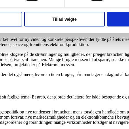
 fokusdage, stærke faglige spor og målrettede møder satte retningen for en værdifuld messeop
Tillad valgte
ense, da Elektronikmessen 2026 samlede knap 1.900 fagfolk fra den 19.
ær behovet for ny viden og konkrete perspektiver, der fyldte på årets m
defence, space og fremtidens elektronikproduktion.
e klogere på de strømninger og muligheder, der præger branchen lige nu
ødes på tværs af branchen. Mange brugte messen til at sparre, snakke m
ielsen, projektleder på Elektronikmessen.
yder det også mere, hvordan tiden bruges, når man tager en dag ud af ka
sit faglige tema. Et greb, der gjorde det lettere for både besøgende og 
 geopolitik og nye tendenser i branchen, mens torsdagen handlede om pr
om forsvar, nye markedsmuligheder og en elektronikbranche i bevægelse
dagsordener og forandringer, mange virksomheder forsøger at navigere 