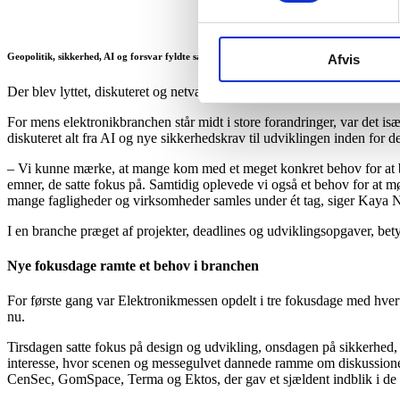
Geopolitik, sikkerhed, AI og forsvar fyldte samtalerne på Elektronikmessen 2026, hvor nye
Afvis
Der blev lyttet, diskuteret og netværket intenst i Hal C på OCC i Od
For mens elektronikbranchen står midt i store forandringer, var det is
diskuteret alt fra AI og nye sikkerhedskrav til udviklingen inden for 
– Vi kunne mærke, at mange kom med et meget konkret behov for at bliv
emner, de satte fokus på. Samtidig oplevede vi også et behov for at m
mange fagligheder og virksomheder samles under ét tag, siger Kaya N
I en branche præget af projekter, deadlines og udviklingsopgaver, bet
Nye fokusdage ramte et behov i branchen
For første gang var Elektronikmessen opdelt i tre fokusdage med hvert 
nu.
Tirsdagen satte fokus på design og udvikling, onsdagen på sikkerhed,
interesse, hvor scenen og messegulvet dannede ramme om diskussioner 
CenSec, GomSpace, Terma og Ektos, der gav et sjældent indblik i de 