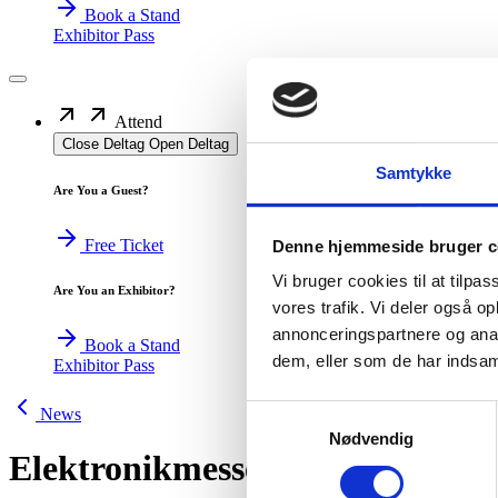
Book a Stand
Exhibitor Pass
Attend
Close Deltag
Open Deltag
Samtykke
Are You a Guest?
Free Ticket
Denne hjemmeside bruger c
Vi bruger cookies til at tilpas
Are You an Exhibitor?
vores trafik. Vi deler også 
annonceringspartnere og anal
Book a Stand
dem, eller som de har indsaml
Exhibitor Pass
Samtykkevalg
News
Nødvendig
Elektronikmessen 2026 viste en 