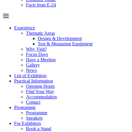
Facts from E-24
Experience
Thematic Areas
Design & Development
Test & Measuring Equipment
Why Visit?
Focus Days
Have a Meeting
Gallery
News
List of Exhibitors
Practical Information
Opening Hours
Find Your Way
Accommodation
Contact
Programme
Programme
Speakers
For Exhibitors
Book a Stand