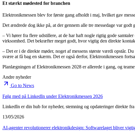
Et stærkt mødested for branchen
Elektronikmessen blev for første gang afholdt i maj, hvilket gav messe
Det ændrede dog ikke på, at der gennem alle tre messedage var godt 
– Vi hører fra flere udstillere, at de har haft nogle rigtig gode sam
virksomhed. Det bekræfter meget godt, hvor vigtig den direkte kontakt
– Det er i de direkte møder, noget af messens største værdi opstår. D
svære at få bag en skærm. Det er også derfor, Elektronikmessen fortsat
Planlægningen af Elektronikmessen 2028 er allerede i gang, og teamet
Andre nyheder
Go to News
Følg med på LinkedIn under Elektronikmessen 2026
LinkedIn er din hub for nyheder, stemning og opdateringer direkte 
13/05/2026
AI-agenter revolutionerer elektronikdesign: Softwarelaget bliver vigt