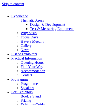
Skip to content
Experience
Thematic Areas
Design & Development
Test & Measuring Equipment
Why Visit?
Focus Days
Have a Meeting
Gallery
News
List of Exhibitors
Practical Information
Opening Hours
Find Your Way
Accommodation
Contact
Programme
Programme
Speakers
For Exhibitors
Book a Stand
Pricing
Exhibitor Guide