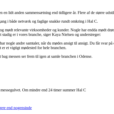
n en lidt anden sammensætning end tidligere år. Flere af de større udstil
gang i både netværk og faglige snakke rundt omkring i Hal C.
taler og mødt relevante virksomheder og kunder. Nogle har endda mødt dr
 stadig er i vores branche, siger Kaya Nielsen og understreger:
u har nogle andre samtaler, når du mødes ansigt til ansigt. Du får svar
 er et vigtigt mødested for hele branchen.
 bag messen ser frem til igen at samle branchen i Odense.
fra messegulvet. Om mindre end 24 timer summer Hal C
igere end nogensinde