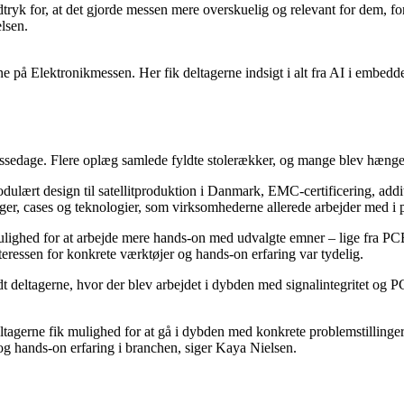
tryk for, at det gjorde messen mere overskuelig og relevant for dem, f
lsen.
e på Elektronikmessen. Her fik deltagerne indsigt i alt fra AI i embedde
ssedage. Flere oplæg samlede fyldte stolerækker, og mange blev hængende
lært design til satellitproduktion i Danmark, EMC-certificering, addit
er, cases og teknologier, som virksomhederne allerede arbejder med i p
ulighed for at arbejde mere hands-on med udvalgte emner – lige fra PCB
teressen for konkrete værktøjer og hands-on erfaring var tydelig.
t deltagerne, hvor der blev arbejdet i dybden med signalintegritet og 
ltagerne fik mulighed for at gå i dybden med konkrete problemstillinger
g og hands-on erfaring i branchen, siger Kaya Nielsen.